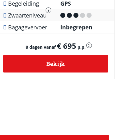
Begeleiding
GPS
i
Zwaarteniveau
Bagagevervoer
Inbegrepen
€ 695
i
8 dagen vanaf
p.p.
Bekijk