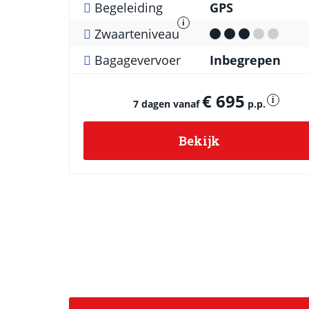
Begeleiding
GPS
i
Zwaarteniveau
Bagagevervoer
Inbegrepen
€ 695
i
7 dagen vanaf
p.p.
Bekijk