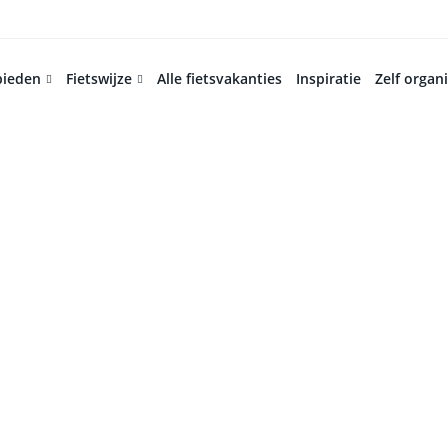
bieden
Fietswijze
Alle fietsvakanties
Inspiratie
Zelf organ