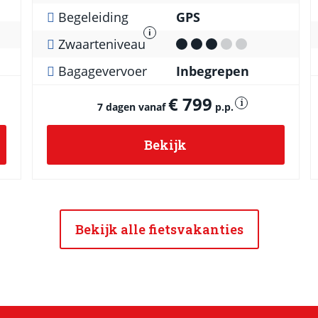
Begeleiding
GPS
i
Zwaarteniveau
Bagagevervoer
Inbegrepen
€ 799
i
7 dagen vanaf
p.p.
Bekijk
Bekijk alle fietsvakanties