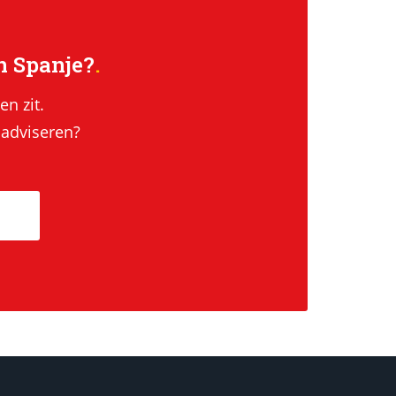
n Spanje?
en zit.
 adviseren?