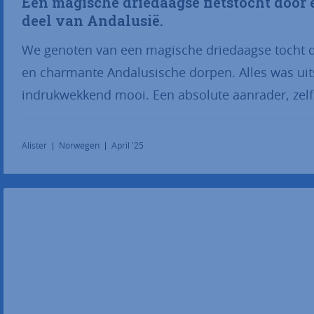
Een magische driedaagse fietstocht door 
deel van Andalusië.
We genoten van een magische driedaagse tocht do
en charmante Andalusische dorpen. Alles was ui
indrukwekkend mooi. Een absolute aanrader, zelfs 
Alister
Norwegen
April '25