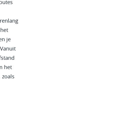
routes
arenlang
 het
en je
 Vanuit
fstand
om het
, zoals