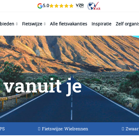
5.0
ebieden
Fietswijze
Alle fietsvakanties
Inspiratie
Zelf organ
vanuit je
GPS
Fietswijze: Wielrennen
Zwaart