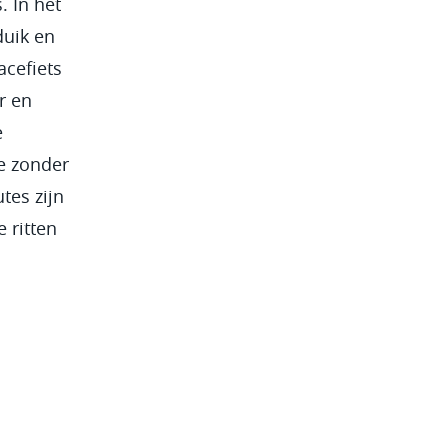
. In het
duik en
acefiets
r en
e
e zonder
tes zijn
 ritten