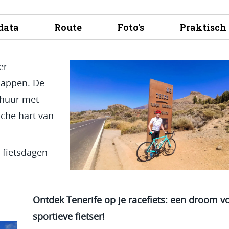
 data
Route
Foto's
Praktisch
er
happen. De
tshuur met
sche hart van
 fietsdagen
Ontdek Tenerife op je racefiets: een droom v
sportieve fietser!