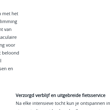
n met het
klimming
nt van
taculaire
ing voor
t beloond
l
sen en
Verzorgd verblijf en uitgebreide fietsservice
Na elke intensieve tocht kun je ontspannen in