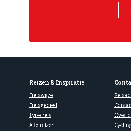
Reizen & Inspiratie
Conta
Fietswijze
Reisad
Fietsgebied
Contac
Type reis
Over o
Alle reizen
Cyclin