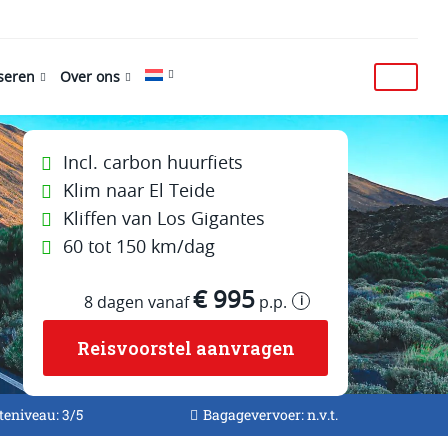
iseren
Over ons
Incl. carbon huurfiets
Klim naar El Teide
Kliffen van Los Gigantes
60 tot 150 km/dag
€ 995
i
8 dagen vanaf
p.p.
Reisvoorstel aanvragen
eniveau: 3/5
Bagagevervoer: n.v.t.