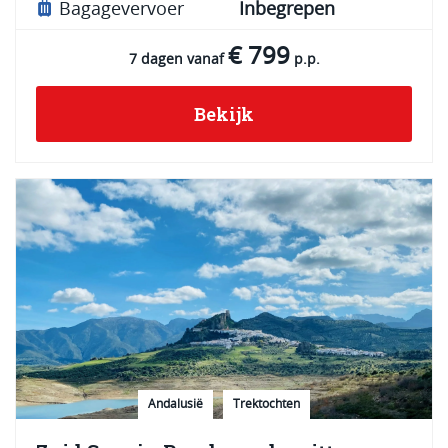
Bagagevervoer
Inbegrepen
€ 799
7 dagen vanaf
p.p.
Bekijk
Andalusië
Trektochten