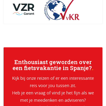
Enthousiast geworden over
een fietsvakantie in Spanje?
Kijk bij onze reizen of er een interessante
reis voor jou tussen zit.
Heb je een vraag of vind je het fijn als we
met je meedenken en adviseren?