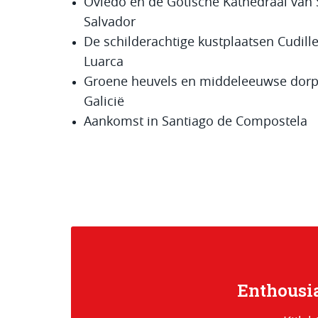
Oviedo en de Gotische Kathedraal van
Salvador
De schilderachtige kustplaatsen Cudill
Luarca
Groene heuvels en middeleeuwse dorp
Galicië
Aankomst in Santiago de Compostela
Enthousia