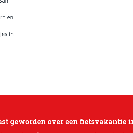
 San
ero en
jes in
st geworden over een fietsvakantie i