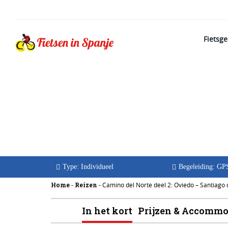
Fietsg
Camino del Nor
Oviedo - Santi
Type: Individueel
Begeleiding: GP
Home
Reizen
-
-
Camino del Norte deel 2: Oviedo – Santiago
In het kort
Prijzen & Accommo