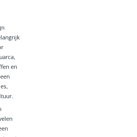
jn
langrijk
or
Luarca,
ffen en
 een
es,
ltuur.
n
velen
een