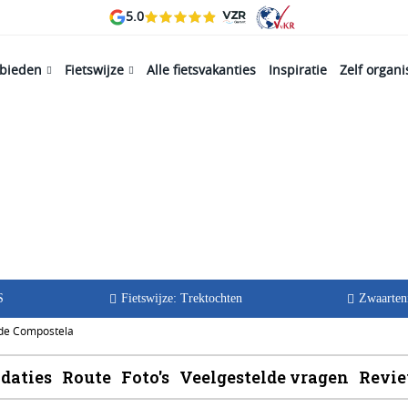
5.0
ebieden
Fietswijze
Alle fietsvakanties
Inspiratie
Zelf organ
te deel 2:
ago
S
Fietswijze: Trektochten
Zwaarten
 de Compostela
daties
Route
Foto's
Veelgestelde vragen
Revi