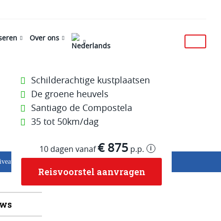
iseren
Over ons
Schilderachtige kustplaatsen
De groene heuvels
Santiago de Compostela
35 tot 50km/dag
€ 875
i
10 dagen vanaf
p.p.
iveau: 3/5
Bagagevervoer: Inbegrepen
Reisvoorstel aanvragen
ews