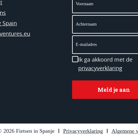
t
ns
Achternaam
g Spain
ventures.eu
E-
mailadres
Instemming
Ik ga akkoord met de
privacyverklaring
 2026 Fietsen in Spanje
Privacyverklaring
Algemene v