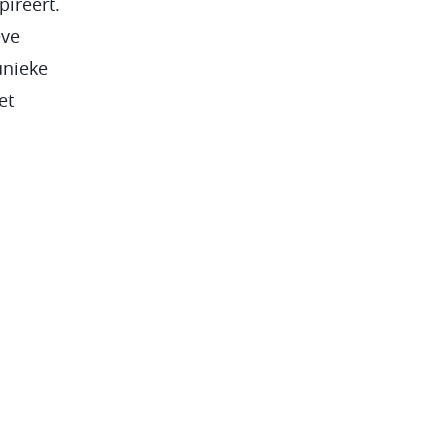
pireert.
eve
unieke
et