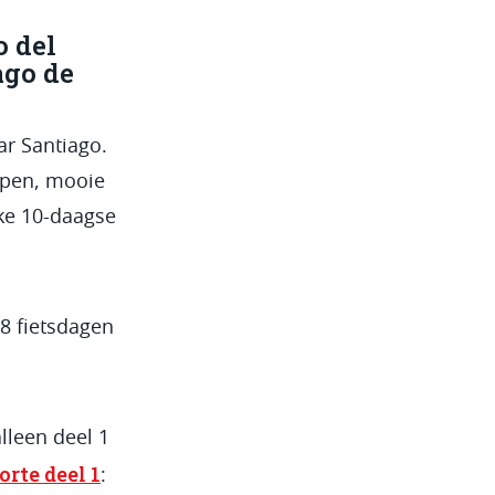
o del
ago de
ar Santiago.
rpen, mooie
eke 10-daagse
 8 fietsdagen
lleen deel 1
rte deel 1
: