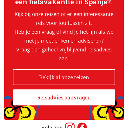
een fietsvakantie in Spanje?
Kijk bij onze reizen of er een interessante
reis voor jou tussen zit.
Heb je een vraag of vind je het fijn als we
met je meedenken en adviseren?
Vraag dan geheel vrijblijvend reisadvies
aan.
Bekijk al onze reizen
Reisadvies aanvragen
Volg ons