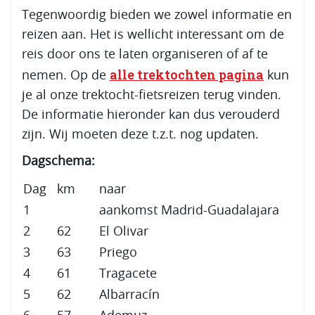
Tegenwoordig bieden we zowel informatie en
reizen aan. Het is wellicht interessant om de
reis door ons te laten organiseren of af te
alle trektochten pagina
nemen. Op de
kun
je al onze trektocht-fietsreizen terug vinden.
De informatie hieronder kan dus verouderd
zijn. Wij moeten deze t.z.t. nog updaten.
Dagschema:
Dag
km
naar
1
aankomst Madrid-Guadalajara
2
62
El Olivar
3
63
Priego
4
61
Tragacete
5
62
Albarracín