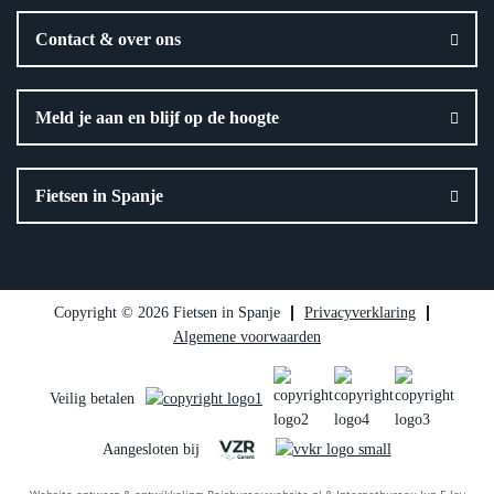
Contact & over ons
Meld je aan en blijf op de hoogte
Fietsen in Spanje
Copyright © 2026 Fietsen in Spanje
Privacyverklaring
Algemene voorwaarden
Veilig betalen
Aangesloten bij
Website ontwerp & ontwikkeling:
Reisbureauwebsite.nl
&
Internetbureau Jun-E-Jay