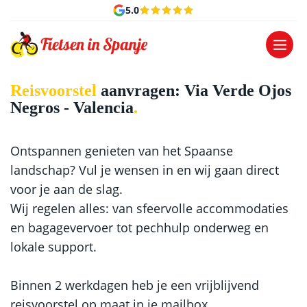
5.0
-
Reisvoorstel aanvragen – Individuele reizen
Home
-
Reisvoorstel aanvragen – Individuele reizen
Home
Reisvoorstel
aanvragen: Via Verde Ojos
Negros - Valencia
Ontspannen genieten van het Spaanse
landschap? Vul je wensen in en wij gaan direct
voor je aan de slag.
Wij regelen alles: van sfeervolle accommodaties
en bagagevervoer tot pechhulp onderweg en
lokale support.
Binnen 2 werkdagen heb je een vrijblijvend
reisvoorstel op maat in je mailbox.